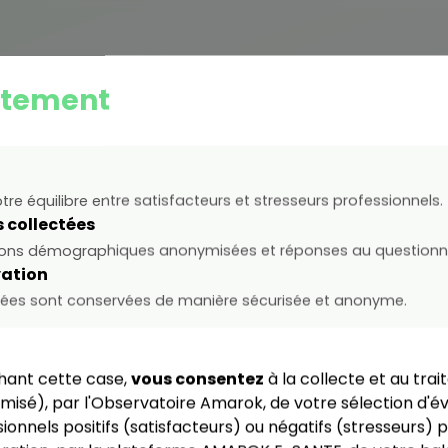
tement
otre équilibre entre satisfacteurs et stresseurs professionnels.
 collectées
ions démographiques anonymisées et réponses au questionna
luez votre indicateur de s
ation
globale
ées sont conservées de manière sécurisée et anonyme.
atoire Amarok a pu identifier et coefficienter l'impa
hant cette case,
vous consentez
à la collecte et au tra
que peuvent avoir des événements de vie entrepren
misé), par l'Observatoire Amarok, de votre sélection d'
 (satisfacteurs) et négatifs (stresseurs)*. Le test qu
ionnels positifs (satisfacteurs) ou négatifs (stresseurs) 
tre d'établir votre indicateur de santé globale en f