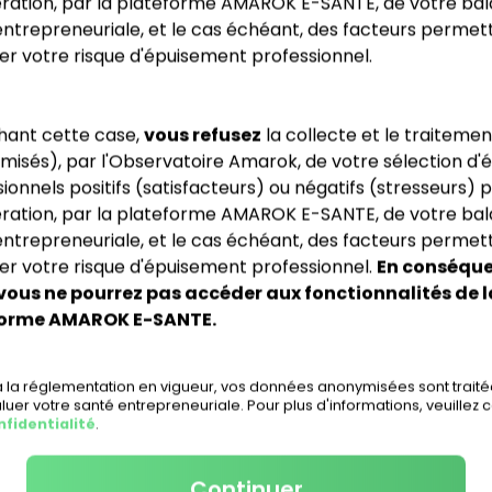
ération, par la plateforme AMAROK E-SANTE, de votre ba
nements que vous avez pu rencontrer lors du derni
entrepreneuriale, et le cas échéant, des facteurs permet
er votre risque d'épuisement professionnel.
Commencer
hant cette case,
vous refusez
la collecte et le traitemen
misés), par l'Observatoire Amarok, de votre sélection d
 and O. TORRES (2017), "Stressors and satisfactors in entrepreneurial a
ionnels positifs (satisfacteurs) ou négatifs (stresseurs) 
d, mixed methods study predicting small business owners' health", In
Journal of Entrepreneurship and Small Business, Vol. 32, n°4, p. 537-56
ération, par la plateforme AMAROK E-SANTE, de votre ba
 et al. (2025), "Amarok e-Santé : une solution digitale de prévention 
entrepreneuriale, et le cas échéant, des facteurs permet
des entrepreneurs", Entreprendre & Innover, 2025/2, n°55, p. 114-125
er votre risque d'épuisement professionnel.
En conséque
 vous ne pourrez pas accéder aux fonctionnalités de l
forme AMAROK E-SANTE.
la réglementation en vigueur, vos données anonymisées sont trait
luer votre santé entrepreneuriale. Pour plus d'informations, veuillez 
nfidentialité
.
Continuer